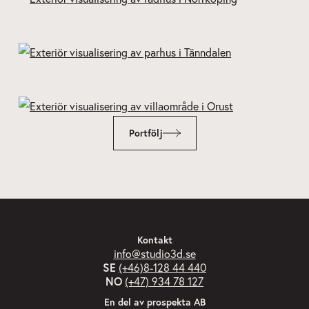
Parhus - Tänndalen
Kårehogen – Orust
Portfölj
Kontakt
info@studio3d.se
SE
(+46)8-128 44 440
NO
(+47) 934 78 127
En del av prospekta AB