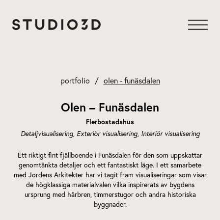
Hoppa
till
innehåll
portfolio
olen - funäsdalen
Olen – Funäsdalen
Flerbostadshus
Detaljvisualisering
Exteriör visualisering
Interiör visualisering
Ett riktigt fint fjällboende i Funäsdalen för den som uppskattar
genomtänkta detaljer och ett fantastiskt läge. I ett samarbete
med Jordens Arkitekter har vi tagit fram visualiseringar som visar
de högklassiga materialvalen vilka inspirerats av bygdens
ursprung med härbren, timmerstugor och andra historiska
byggnader.