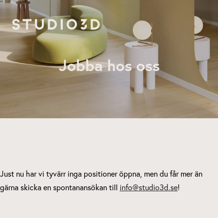
Hoppa
till
innehåll
Jobba hos oss
Just nu har vi tyvärr inga positioner öppna, men du får mer än
gärna skicka en spontanansökan till
info@studio3d.se
!