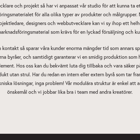
klare och projekt så har vi anpassat vår studio för att kunna ta 
ringsmaterialet för alla olika typer av produkter och målgrupper
ojektledare, designers och webbutvecklare kan vi sy ihop ett he
 marknadsföringsmaterial som krävs för en lyckad försäljning och k
 kontakt så sparar våra kunder enorma mängder tid som annars sp
rna byråer, och samtidigt garanterar vi en smidig produktion som h
lement. Hos oss kan du bekvämt luta dig tillbaka och vara säker på
kt utan strul. Har du redan en intern eller extern byrå som tar fra
ekniska lösningar, inga problem! Vår modulära struktur är enkel att 
önskemål och vi jobbar lika bra i team med andra kreatörer.