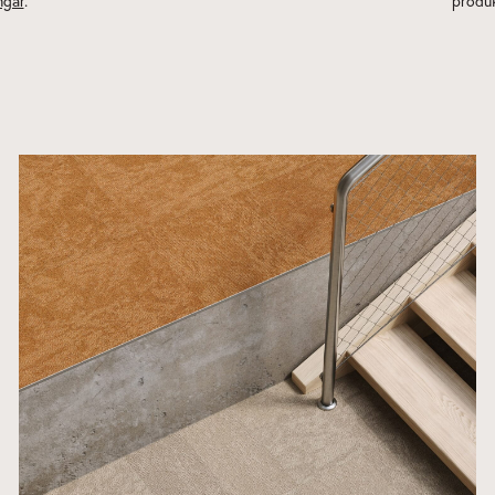
ngar
.
produk