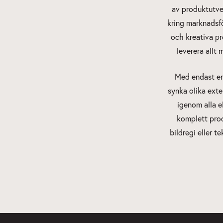
av produktutvec
kring marknadsfö
och kreativa pr
leverera allt
Med endast en
synka olika exte
igenom alla e
komplett produ
bildregi eller t