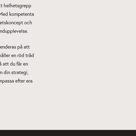
ett helhetsgrepp
. Med kompetenta
lhetskoncept och
undupplevelse.
enderas på att
åller en röd tråd
 att du får en
m din strategi,
anpassa efter era