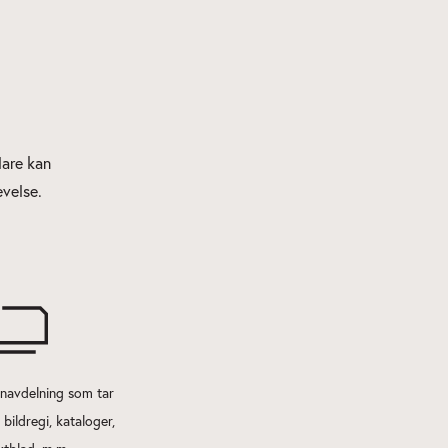
lare kan
evelse.
gnavdelning som tar
bildregi, kataloger,