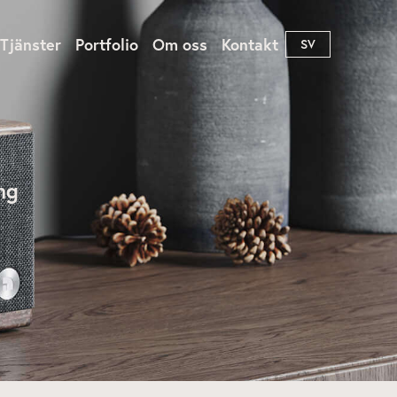
Tjänster
Portfolio
Om oss
Kontakt
SV
rkitektur
Produkt
ng