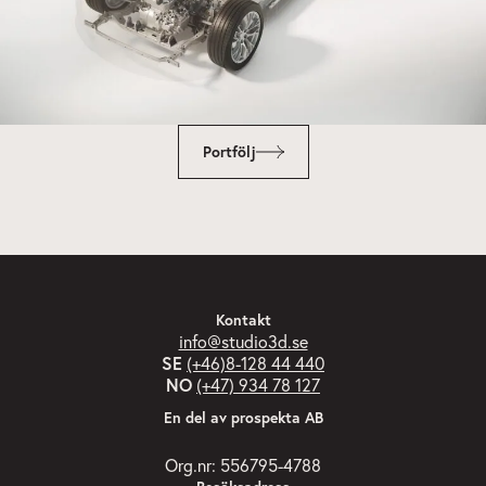
Portfölj
Kontakt
info@studio3d.se
SE
(+46)8-128 44 440
NO
(+47) 934 78 127
En del av prospekta AB
Org.nr: 556795-4788