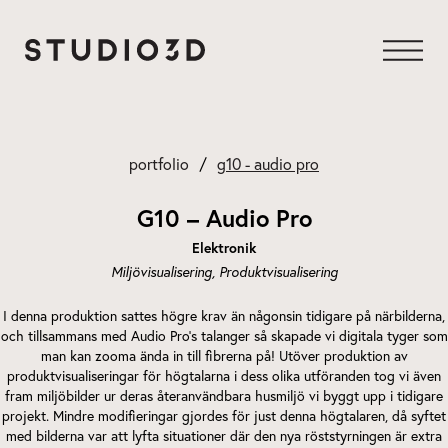
Hoppa
till
innehåll
portfolio
g10 - audio pro
G10 – Audio Pro
Elektronik
Miljövisualisering
Produktvisualisering
I denna produktion sattes högre krav än någonsin tidigare på närbilderna,
och tillsammans med Audio Pro’s talanger så skapade vi digitala tyger som
man kan zooma ända in till fibrerna på! Utöver produktion av
produktvisualiseringar för högtalarna i dess olika utföranden tog vi även
fram miljöbilder ur deras återanvändbara husmiljö vi byggt upp i tidigare
projekt. Mindre modifieringar gjordes för just denna högtalaren, då syftet
med bilderna var att lyfta situationer där den nya röststyrningen är extra