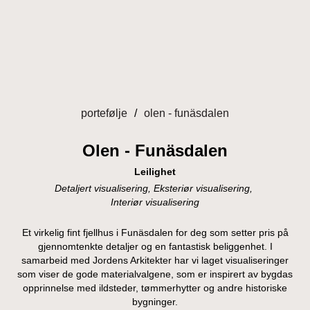
Gå
til
innhold
portefølje
olen - funäsdalen
Olen - Funäsdalen
Leilighet
Detaljert visualisering
Eksteriør visualisering
Interiør visualisering
Et virkelig fint fjellhus i Funäsdalen for deg som setter pris på
gjennomtenkte detaljer og en fantastisk beliggenhet. I
samarbeid med Jordens Arkitekter har vi laget visualiseringer
som viser de gode materialvalgene, som er inspirert av bygdas
opprinnelse med ildsteder, tømmerhytter og andre historiske
bygninger.