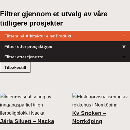
Filtrer gjennom et utvalg av våre
tidligere prosjekter
Filtrera på Arkitektur eller Produkt
Eiendom
Filtrer etter prosjekttype
Produkt
Leilighet
Filtrer etter tjeneste
Rekkehus
Eksteriør visualisering
Tilbakestill
Tomannsboliger
Interiør visualisering
Villa
Detaljert visualisering
Kommersiell eiendom
3D Visning
Møbler
2D Sirkulær spasertur
Kv Snoken –
Gulv
Video
Järla Siluett – Nacka
Norrköping
Elektronikk
Prosjektnettside