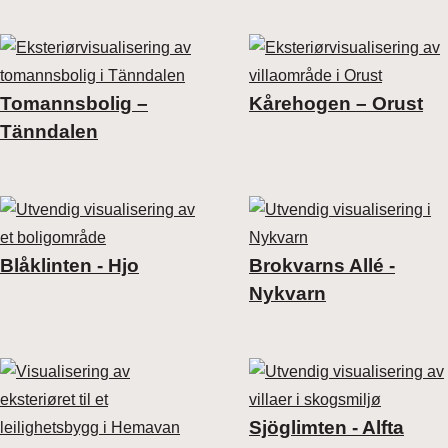
Interiørdesign
Boligvelger
Emballasje
Plantegninger
Industri
Prospekt
Tomannsbolig –
Kårehogen – Orust
Annet
Produktvisualisering
Tänndalen
Miljøvisualisering
3D Visning
Roterbar visualisering
Video
Blåklinten - Hjo
Brokvarns Allé -
Nykvarn
DesignStudion
3D-modeller
Sjöglimten - Alfta