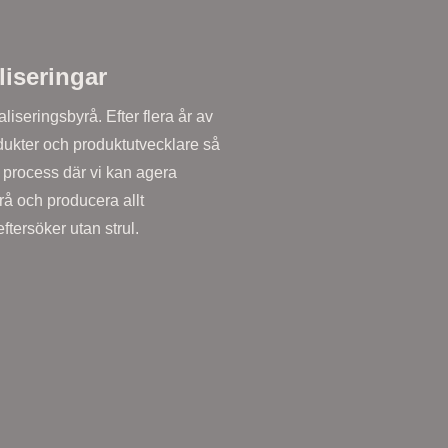
liseringar
aliseringsbyrå. Efter flera år av
dukter och produktutvecklare så
 process där vi kan agera
å och producera allt
tersöker utan strul.