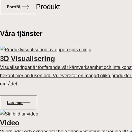
Produkt
Portfölj
Våra tjänster
3D Visualisering
Visualiseringar är fortfarande vår kärnverksamhet och inte konst
bekant mer än tusen ord. Vi levererar en mängd olika produkter
området.
Läs mer
Video
Vi erbjuder och expanderar hela tiden vårt utbud av rörliga 3D v