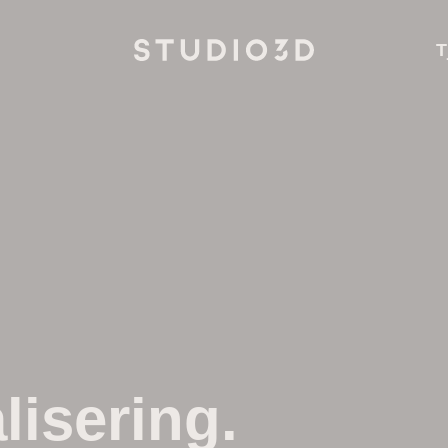
T
lisering.