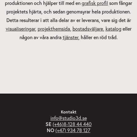
produktionen och hjälper till med en
grafisk profil
som fångar
projektets hjärta, och sedan genomsyrar hela produktionen.
Detta resulterar i att alla delar av er leverans, vare sig det är
visualiseringar
,
projekthemsida
,
bostadsväljare
,
katalog
eller
någon av våra andra
tjänster
, håller en röd tråd.
Kontakt
info@studio3d.se
SE
(+46)8-128 44 440
NO
(+47) 934 78 127