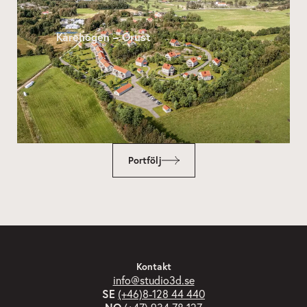
Kårehogen – Orust
Portfölj
Kontakt
info@studio3d.se
SE
(+46)8-128 44 440