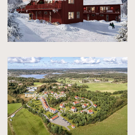
Kårehogen – Orust