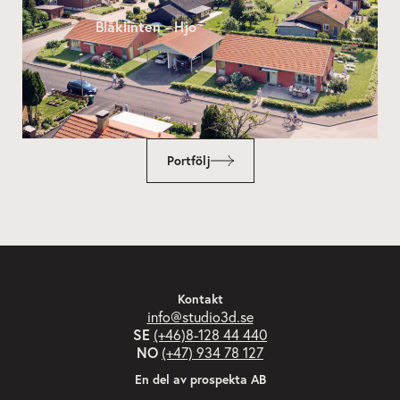
Blåklinten - Hjo
Portfölj
Kontakt
info@studio3d.se
SE
(+46)8-128 44 440
NO
(+47) 934 78 127
En del av prospekta AB