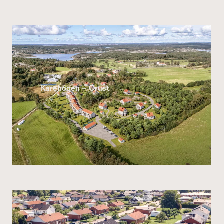
Kårehogen – Orust