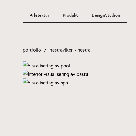
Hoppa
till
Arkitektur
Produkt
DesignStudion
innehåll
portfolio
hestraviken - hestra