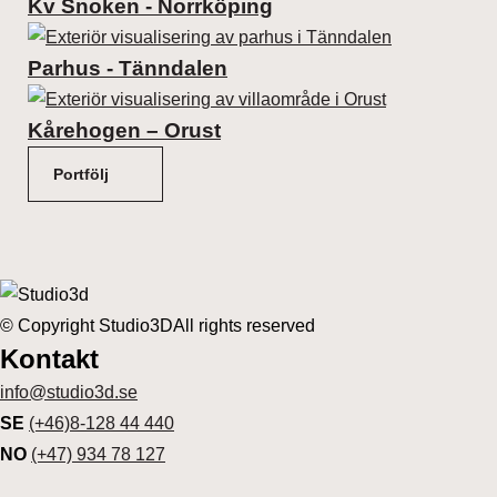
Kv Snoken - Norrköping
Parhus - Tänndalen
Kårehogen – Orust
Portfölj
© Copyright Studio3D
All rights reserved
Kontakt
info@studio3d.se
SE
(+46)8-128 44 440
NO
(+47) 934 78 127