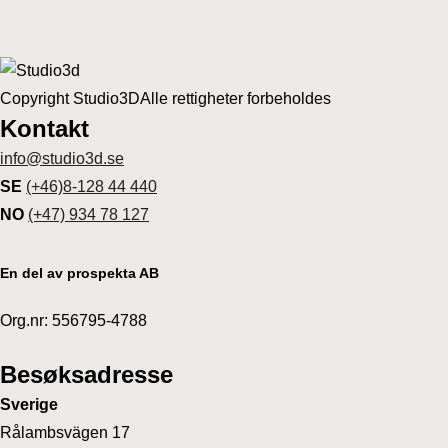
Copyright Studio3D
Alle rettigheter forbeholdes
Kontakt
info@studio3d.se
SE
(+46)8-128 44 440
NO
(+47) 934 78 127
En del av prospekta AB
Org.nr: 556795-4788
Besøksadresse
Sverige
Rålambsvägen 17