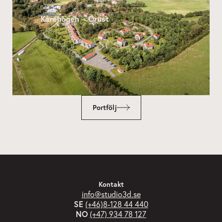
Kårehogen – Orust
Portfölj
Kontakt
info@studio3d.se
SE
(+46)8-128 44 440
NO
(+47) 934 78 127