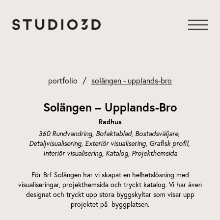
Hoppa
till
innehåll
portfolio
solängen - upplands-bro
Solängen – Upplands-Bro
Radhus
360 Rundvandring
Bofaktablad
Bostadsväljare
Detaljvisualisering
Exteriör visualisering
Grafisk profil
Interiör visualisering
Katalog
Projekthemsida
För Brf Solängen har vi skapat en helhetslösning med
visualiseringar, projekthemsida och tryckt katalog. Vi har även
designat och tryckt upp stora byggskyltar som visar upp
projektet på byggplatsen.