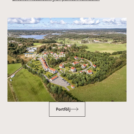
Kårehogen – Orust
Portfölj