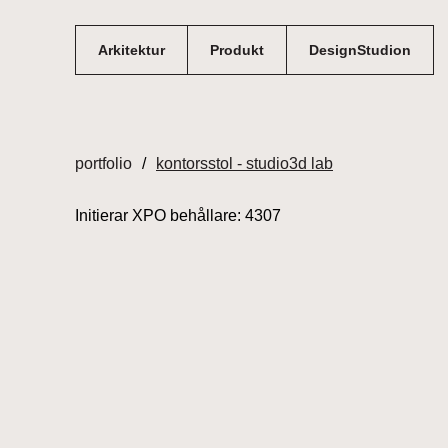
Hoppa
till
Arkitektur
Produkt
DesignStudion
innehåll
portfolio
kontorsstol - studio3d lab
Initierar XPO behållare: 4307