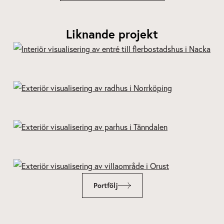
Liknande projekt
Järla Siluett - Nacka
Kv Snoken - Norrköping
Parhus - Tänndalen
Kårehogen – Orust
Portfölj