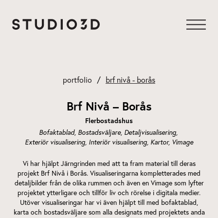
Hoppa
till
innehåll
portfolio
brf nivå - borås
Brf Nivå – Borås
Flerbostadshus
Bofaktablad
Bostadsväljare
Detaljvisualisering
Exteriör visualisering
Interiör visualisering
Kartor
Vimage
Vi har hjälpt Järngrinden med att ta fram material till deras
projekt Brf Nivå i Borås. Visualiseringarna kompletterades med
detaljbilder från de olika rummen och även en Vimage som lyfter
projektet ytterligare och tillför liv och rörelse i digitala medier.
Utöver visualiseringar har vi även hjälpt till med bofaktablad,
karta och bostadsväljare som alla designats med projektets anda