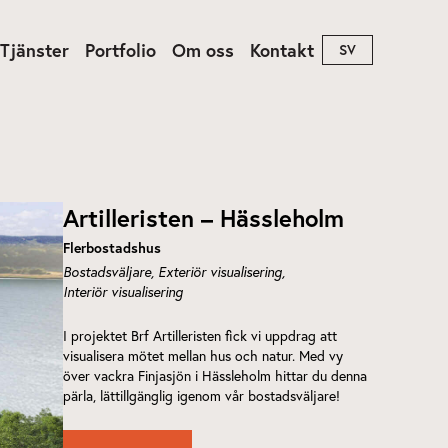
Tjänster
Portfolio
Om oss
Kontakt
SV
rkitektur
Produkt
Artilleristen – Hässleholm
Flerbostadshus
Bostadsväljare
Exteriör visualisering
Interiör visualisering
I projektet Brf Artilleristen fick vi uppdrag att
visualisera mötet mellan hus och natur. Med vy
över vackra Finjasjön i Hässleholm hittar du denna
pärla, lättillgänglig igenom vår bostadsväljare!