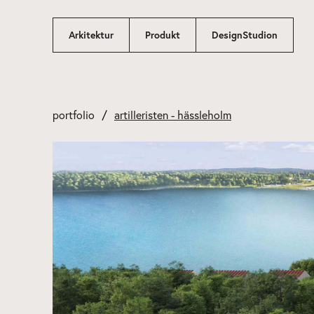
Hoppa
till
Arkitektur
Produkt
DesignStudion
innehåll
portfolio
artilleristen - hässleholm