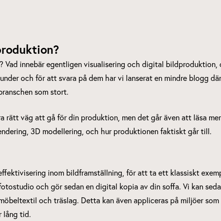
produktion?
? Vad innebär egentligen visualisering och digital bildproduktion,
kunder och för att svara på dem har vi lanserat en mindre blogg dä
 branschen som stort.
ara rätt väg att gå för din produktion, men det går även att läsa m
ndering, 3D modellering, och hur produktionen faktiskt går till.
fektivisering inom bildframställning, för att ta ett klassiskt exem
otostudio och gör sedan en digital kopia av din soffa. Vi kan sedan 
v möbeltextil och träslag. Detta kan även appliceras på miljöer s
 lång tid.