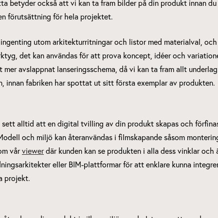
etta betyder också att vi kan ta fram bilder på din produkt innan du
en förutsättning för hela projektet.
ngenting utom arkitekturritningar och listor med materialval, och 
verktyg, det kan användas för att prova koncept, idéer och variati
t mer avslappnat lanseringsschema, då vi kan ta fram allt underla
n, innan fabriken har spottat ut sitt första exemplar av produkten.
t sett alltid att en digital tvilling av din produkt skapas och förfi
. Modell och miljö kan återanvändas i filmskapande såsom monterin
som vår
viewer
där kunden kan se produkten i alla dess vinklar och
ingsarkitekter eller BIM-plattformar för att enklare kunna integrer
a projekt.