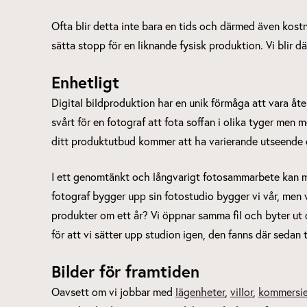
Ofta blir detta inte bara en tids och därmed även kos
sätta stopp för en liknande fysisk produktion. Vi blir 
Enhetligt
Digital bildproduktion har en unik förmåga att vara åt
svårt för en fotograf att fota soffan i olika tyger men m
ditt produktutbud kommer att ha varierande utseende och 
I ett genomtänkt och långvarigt fotosammarbete kan man
fotograf bygger upp sin fotostudio bygger vi vår, men v
produkter om ett år? Vi öppnar samma fil och byter ut d
för att vi sätter upp studion igen, den fanns där sedan t
Bilder för framtiden
Oavsett om vi jobbar med
lägenheter
,
villor
,
kommersiel