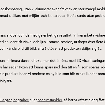
tnadsbesparing, utan vi eliminerar även frakt av en stor mängd m
därmed snällare mot miljön, och kan arbeta rikstäckande utan probl
eranvändbar och därmed ge enhetliga resultat. Vi kan arbeta vidare
ed en identisk vinkel och ljus i samma session, utslaget över flera 
känsla bild till bild, alltså utöver att produkten skiljer sig åt.
 minimera denna effekt, men det är först med 3D visualiseringar s
i har sedan lyxen att kunna spara ned den till en fil som sparas, i
in produkt innan vi renderar en ny bild som blir exakt likadan som
idigare.
la ytor
,
högtalare
eller
badrumsmöbler
, så har vi oftast aldrig fåt