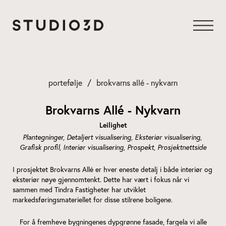
Gå
til
innhold
portefølje
brokvarns allé - nykvarn
Brokvarns Allé - Nykvarn
Leilighet
Plantegninger
Detaljert visualisering
Eksteriør visualisering
Grafisk profil
Interiør visualisering
Prospekt
Prosjektnettside
I prosjektet Brokvarns Allé er hver eneste detalj i både interiør og
eksteriør nøye gjennomtenkt. Dette har vært i fokus når vi
sammen med Tindra Fastigheter har utviklet
markedsføringsmateriellet for disse stilrene boligene.
For å fremheve bygningenes dypgrønne fasade, fargela vi alle