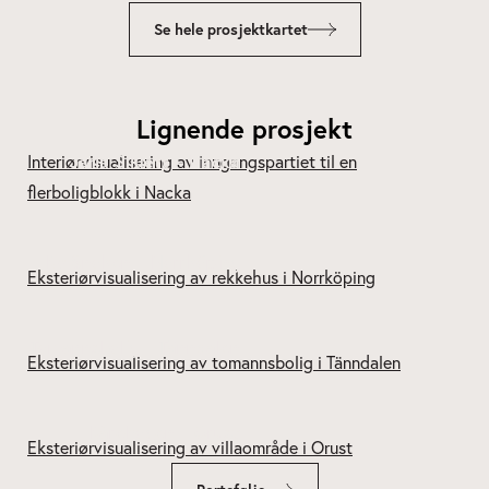
Se hele prosjektkartet
Lignende prosjekt
Järla Siluett – Nacka
Kv Snoken – Norrköping
Tomannsbolig – Tänndalen
Kårehogen – Orust