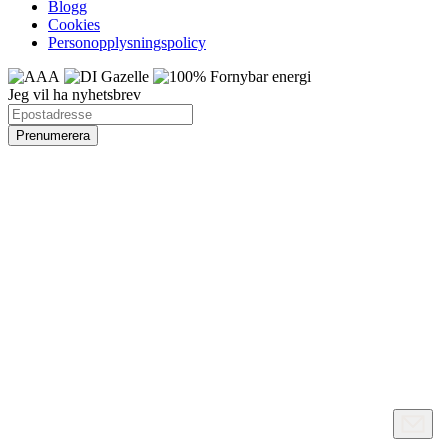
Blogg
Cookies
Personopplysningspolicy
Jeg vil ha nyhetsbrev
Ta kontakt, så hjelper vi deg i gang
Fyll ut skjemaet nedenfor, så vil en salgsrepresentant ta kontakt med
deg så fort som mulig. Fyll gjerne ut meldingsfeltet med detaljer om
prosjektet ditt, slik at vi kan forberede en samtale!
Bedrift
Fornavn
Etternavn
Epost
Telefon
Melding
Send