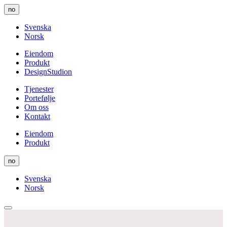
Gå
no
til
innhold
Svenska
Norsk
Eiendom
Produkt
DesignStudion
Tjenester
Portefølje
Om oss
Kontakt
Eiendom
Produkt
no
Svenska
Norsk