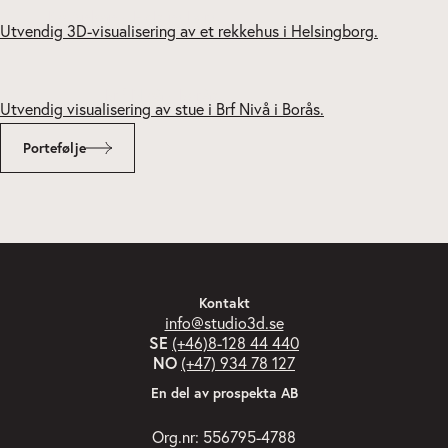
Kv Ankan - Helsingborg
Brf Nivå - Borås
Portefølje
Kontakt
info@studio3d.se
SE
(+46)8-128 44 440
NO
(+47) 934 78 127
En del av prospekta AB
Org.nr: 556795-4788