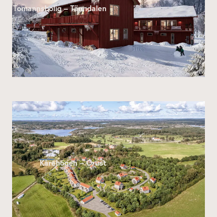
Tomannsbolig – Tänndalen
Kårehogen – Orust