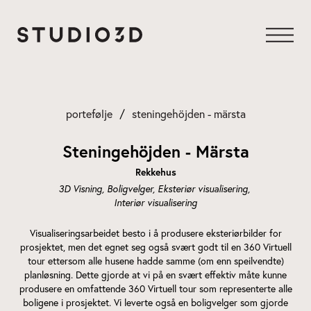
Gå
til
innhold
portefølje
steningehöjden - märsta
Steningehöjden - Märsta
Rekkehus
3D Visning
Boligvelger
Eksteriør visualisering
Interiør visualisering
Visualiseringsarbeidet besto i å produsere eksteriørbilder for
prosjektet, men det egnet seg også svært godt til en 360 Virtuell
tour ettersom alle husene hadde samme (om enn speilvendte)
planløsning. Dette gjorde at vi på en svært effektiv måte kunne
produsere en omfattende 360 Virtuell tour som representerte alle
boligene i prosjektet. Vi leverte også en boligvelger som gjorde