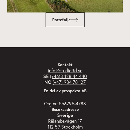
Portefølje
Kontakt
info@studio3d.se
SE
(+46)8-128 44 440
NO
(+47) 934 78 127
En del av prospekta AB
Org.nr: 556795-4788
Besøksadresse
Sverige
Rålambsvägen 17
112 59 Stockholm