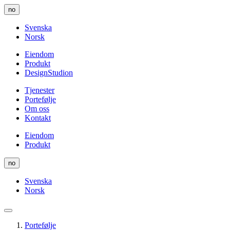
Gå
no
til
innhold
Svenska
Norsk
Eiendom
Produkt
DesignStudion
Tjenester
Portefølje
Om oss
Kontakt
Eiendom
Produkt
no
Svenska
Norsk
Portefølje