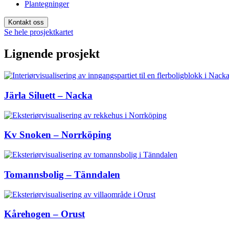
Plantegninger
Kontakt oss
Se hele prosjektkartet
Lignende prosjekt
Järla Siluett – Nacka
Kv Snoken – Norrköping
Tomannsbolig – Tänndalen
Kårehogen – Orust