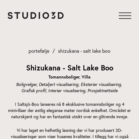
Gå
til
innhold
portefølje
shizukana - salt lake boo
Shizukana - Salt Lake Boo
Tomannsboliger
Villa
Boligvelger
Detaljert visualisering
Eksteriør visualisering
Grafisk profil
Interiør visualisering
Prosjektnettside
I Saltsjö-Boo lanseres nå 8 eksklusive tomannsboliger og 4
minivillaer der østlig eleganse møter nordisk enkelhet. Området er
naturskjønt og har en fantastisk utsikt over en glitrende innsjø.
Vi har laget en helhetlig løsning der vi har produsert 3D-
visualiseringer som viser husenes kvaliteter. I tillegg har vi også