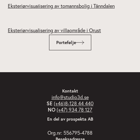
Tomannsbolig – Tänndalen
Kårehogen – Orust
Portefølje
Kontakt
info@studio3d.se
SE
(+46)8-128 44 440
NO
(+47) 934 78 127
En del av prospekta AB
Org.nr: 556795-4788
Besøksadresse