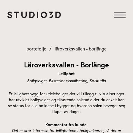
Gå
til
innhold
portefølje
läroverksvallen - borlänge
Läroverksvallen - Borlänge
Leilighet
Boligvelger
Eksteriør visualisering
Solstudio
Et leilighetsbygg for utleieboliger der vi i tillegg til visualiseringer
har utviklet boligvelger og tilhørende solstudie der du enkelt kan
se status for alle boligene i bygget og hvordan solen beveger seg
i løpet av dagen.
Kommentar fra kunde:
Det er stor interesse for leilighetene i boligvelgeren, så det er