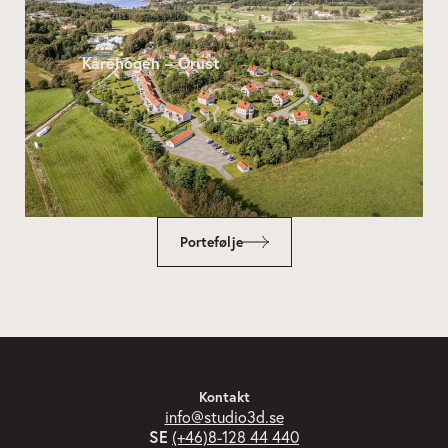
Kårehogen – Orust
Portefølje
Kontakt
info@studio3d.se
SE
(+46)8-128 44 440