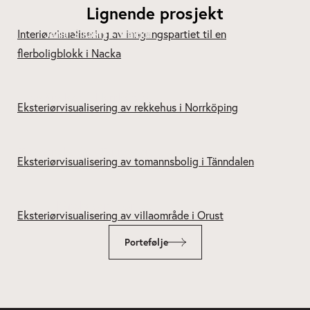
Lignende prosjekt
Järla Siluett – Nacka
Kv Snoken – Norrköping
Tomannsbolig – Tänndalen
Kårehogen – Orust
Portefølje