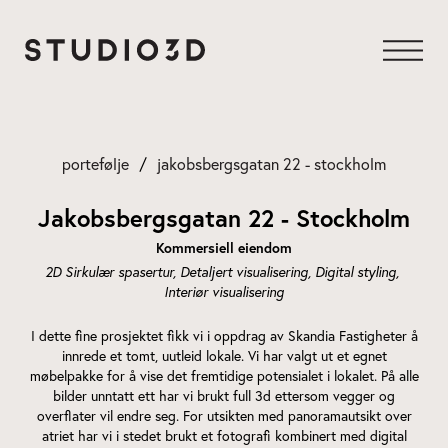
Gå
til
innhold
portefølje
jakobsbergsgatan 22 - stockholm
Jakobsbergsgatan 22 - Stockholm
Kommersiell eiendom
2D Sirkulær spasertur
Detaljert visualisering
Digital styling
Interiør visualisering
I dette fine prosjektet fikk vi i oppdrag av Skandia Fastigheter å
innrede et tomt, uutleid lokale. Vi har valgt ut et egnet
møbelpakke for å vise det fremtidige potensialet i lokalet. På alle
bilder unntatt ett har vi brukt full 3d ettersom vegger og
overflater vil endre seg. For utsikten med panoramautsikt over
atriet har vi i stedet brukt et fotografi kombinert med digital