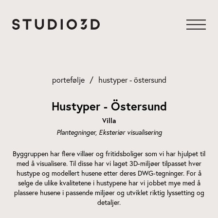
Gå
til
innhold
portefølje
hustyper - östersund
Hustyper - Östersund
Villa
Plantegninger
Eksteriør visualisering
Byggruppen har flere villaer og fritidsboliger som vi har hjulpet til
med å visualisere. Til disse har vi laget 3D-miljøer tilpasset hver
hustype og modellert husene etter deres DWG-tegninger. For å
selge de ulike kvalitetene i hustypene har vi jobbet mye med å
plassere husene i passende miljøer og utviklet riktig lyssetting og
detaljer.