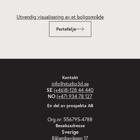
Blåklinten - Hjo
Portefølje
Kontakt
info@studio3d.se
SE
(+46)8-128 44 440
NO
(+47) 934 78 127
En del av prospekta AB
Org.nr: 556795-4788
Besøksadresse
Sverige
Rålambsvägen 17