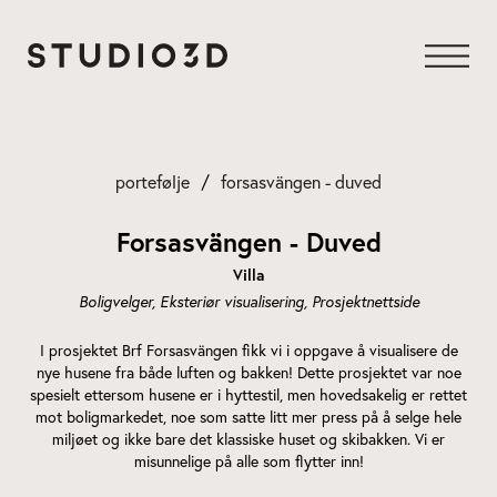
Gå
til
innhold
portefølje
forsasvängen - duved
Forsasvängen - Duved
Villa
Boligvelger
Eksteriør visualisering
Prosjektnettside
I prosjektet Brf Forsasvängen fikk vi i oppgave å visualisere de
nye husene fra både luften og bakken! Dette prosjektet var noe
spesielt ettersom husene er i hyttestil, men hovedsakelig er rettet
mot boligmarkedet, noe som satte litt mer press på å selge hele
miljøet og ikke bare det klassiske huset og skibakken. Vi er
misunnelige på alle som flytter inn!