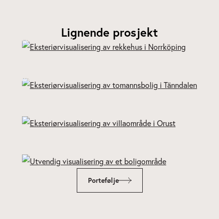
Lignende prosjekt
Kv Snoken – Norrköping
Tomannsbolig – Tänndalen
Kårehogen – Orust
Blåklinten - Hjo
Portefølje