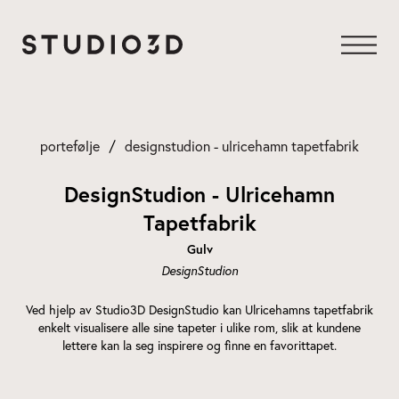
Gå
til
innhold
portefølje
designstudion - ulricehamn tapetfabrik
DesignStudion - Ulricehamn
Tapetfabrik
Gulv
DesignStudion
Ved hjelp av Studio3D DesignStudio kan Ulricehamns tapetfabrik
enkelt visualisere alle sine tapeter i ulike rom, slik at kundene
lettere kan la seg inspirere og finne en favorittapet.