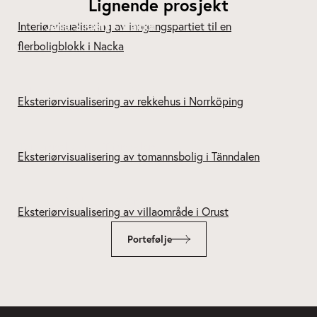
Lignende prosjekt
Järla Siluett – Nacka
Kv Snoken – Norrköping
Tomannsbolig – Tänndalen
Kårehogen – Orust
Portefølje