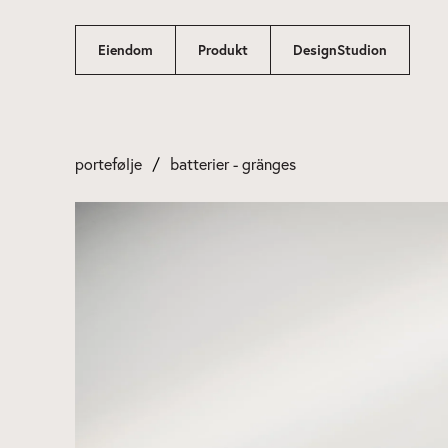
Gå
til
Eiendom
Produkt
DesignStudion
innhold
portefølje
batterier - gränges