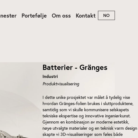
enester
Portefølje
Om oss
Kontakt
NO
ndom
dukt
Batterier - Gränges
Industri
Produktvisualisering
I dette unike prosjektet var målet å tydelig vise
hvordan Gränges-folien brukes i sluttproduktene,
samtidig som vi skulle kommunisere selskapets
tekniske ekspertise og innovative ingeniørkunst.
Gjennom en kombinasjon av moderne estetikk,
nøye utvalgte materialer og en teknisk varm design
skapte vi 3D-visualiseringer som føles både